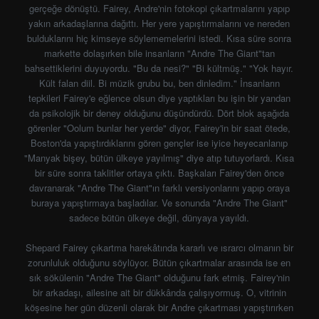
gerçeğe dönüştü. Fairey, Andre'nin fotokopi çıkartmalarını yapıp
yakın arkadaşlarına dağıttı. Her yere yapıştırmalarını ve nereden
bulduklarını hiç kimseye söylememelerini istedi. Kısa süre sonra
markette dolaşırken bile insanların "Andre The Giant"tan
bahsettiklerini duyuyordu. "Bu da nesi?" "Bi kültmüş." "Yok hayır.
Kült falan diil. Bi müzik grubu bu, ben dinledim." İnsanların
tepkileri Fairey'e eğlence olsun diye yaptıkları bu işin bir yandan
da psikolojik bir deney olduğunu düşündürdü. Dört blok aşağıda
görenler "Oolum bunlar her yerde" diyor, Fairey'in bir saat ötede,
Boston'da yapıştırdıklarını gören gençler ise iyice heyecanlanıp
"Manyak bişey, bütün ülkeye yayılmış" diye atıp tutuyorlardı. Kısa
bir süre sonra taklitler ortaya çıktı. Başkaları Fairey'den önce
davranarak "Andre The Giant"ın farklı versiyonlarını yapıp oraya
buraya yapıştırmaya başladılar. Ve sonunda "Andre The Giant"
sadece bütün ülkeye değil, dünyaya yayıldı.
Shepard Fairey çıkartma harekâtında kararlı ve ısrarcı olmanın bir
zorunluluk olduğunu söylüyor. Bütün çıkartmalar arasında ise en
sık sökülenin "Andre The Giant" olduğunu fark etmiş. Fairey'nin
bir arkadaşı, ailesine ait bir dükkânda çalışıyormuş. O, vitrinin
köşesine her gün düzenli olarak bir Andre çıkartması yapıştırırken