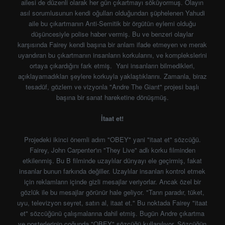
ailesi de düzenli olarak her gün çıkartmayı söküyormuş. Olayın
asıl sorumlusunun kendi oğulları olduğundan şüphelenen Yahudi
aile bu çıkartmanın Anti-Semitik bir örgütün eylemi olduğu
düşüncesiyle polise haber vermiş. Bu ve benzeri olaylar
karşısında Fairey kendi başına bir anlam ifade etmeyen ve merak
uyandıran bu çıkartmanın insanların korkularını, ve komplekslerini
ortaya çıkardığını fark etmiş. Yani insanların bilmedikleri,
açıklayamadıkları şeylere korkuyla yaklaştıklarını. Zamanla, biraz
tesadüf, gözlem ve vizyonla "Andre The Giant" projesi başlı
başına bir sanat hareketine dönüşmüş.
İtaat et!
Projedeki ikinci önemli adım "OBEY" yani "itaat et" sözcüğü.
Fairey, John Carpenter'ın "They Live" adlı korku filminden
etkilenmiş. Bu B filminde uzaylılar dünyayı ele geçirmiş, fakat
insanlar bunun farkında değiller. Uzaylılar insanları kontrol etmek
için reklamların içinde gizli mesajlar veriyorlar. Ancak özel bir
gözlük ile bu mesajlar görünür hale geliyor. "Tanrı paradır, tüket,
uyu, televizyon seyret, satın al, itaat et." Bu noktada Fairey "itaat
et" sözcüğünü çalışmalarına dahil etmiş. Bugün Andre çıkartma
ve posterlerinin çoğunda "OBEY" sözcüğü kullanılıyor. Sözcüğün