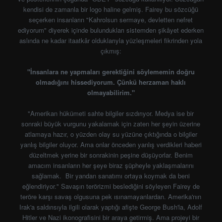
kendisi de zamanla bir logo haline gelmiş. Fairey bu sözcüğü
seçerken insanların "Kahrolsun sermaye, devletten nefret
ediyorum" diyerek içinde bulundukları sistemden şikâyet ederken
aslında ne kadar itaatkâr olduklarıyla yüzleşmeleri fikrinden yola
çıkmış:
"İnsanlara ne yapmaları gerektiğini söylememin doğru
olmadığını hissediyorum. Çünkü herzaman haklı
olmayabilirim."
"Amerikan hükümeti sahte bilgiler sızdırıyor. Medya ise bir
sonraki büyük vurgunu yakalamak için zaten her şeyin üzerine
atlamaya hazır, o yüzden olay su yüzüne çıktığında o bilgiler
yanlış bilgiler oluyor. Ama onlar önceden yanlış verdikleri haberi
düzeltmek yerine bir sonrakinin peşine düşüyorlar. Benim
amacım insanların her şeye biraz şüpheyle yaklaşmalarını
sağlamak. Bir yandan sanatımı ortaya koymak da beni
eğlendiriyor." Savaşın terörizmi beslediğini söyleyen Fairey de
teröre karşı savaş olgusuna pek ısınamayanlardan. Amerika'nın
Irak'a saldırısıyla ilgili olarak yaptığı afişte George Bush'la, Adolf
Hitler ve Nazi ikonografisini bir araya getirmiş. Ama projeyi bir