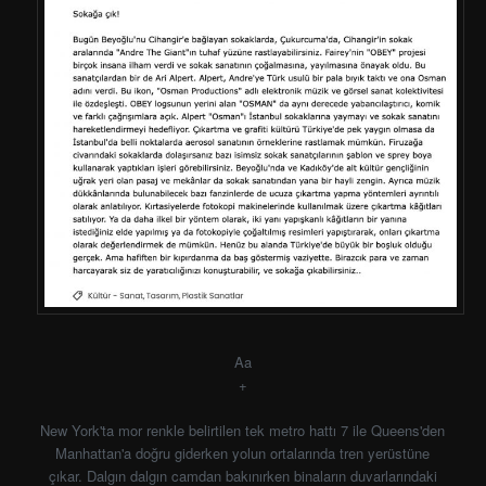
Aa
+
New York'ta mor renkle belirtilen tek metro hattı 7 ile Queens'den
Manhattan'a doğru giderken yolun ortalarında tren yerüstüne
çıkar. Dalgın dalgın camdan bakınırken binaların duvarlarındaki