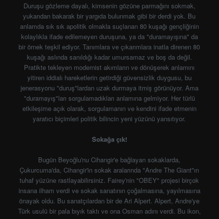
Duruşu gözleme dayalı, kimsenin gözüne parmağını sokmak,
yukarıdan bakarak bir yargıda bulunmak gibi bir derdi yok. Bu
anlamda sık sık apolitik olmakla suçlanan 80 kuşağı gençliğinin
kolaylıkla ifade edilemeyen duruşuna, ya da "duramayışına" da
bir örnek teşkil ediyor. Tanımlara ve çıkarımlara inatla direnen 80
kuşağı aslında sanıldığı kadar umursamaz ve boş da değil.
Pratikte tekleyen modernist akımların ve dönüşerek anlamını
yitiren iddialı hareketlerin getirdiği güvensizlik duygusu, bu
jenerasyonu "duruş"lardan uzak durmaya itmiş görünüyor. Ama
"duramayış"ları sorgulamadıkları anlamına gelmiyor. Her türlü
etkileşime açık olarak, sorgulamanın ve kendini ifade etmenin
yaratıcı biçimleri politik bilincin yeni yüzünü yansıtıyor.
Sokağa çık!
Bugün Beyoğlu'nu Cihangir'e bağlayan sokaklarda,
Çukurcuma'da, Cihangir'in sokak aralarında "Andre The Giant"ın
tuhaf yüzüne rastlayabilirsiniz. Fairey'nin "OBEY" projesi birçok
insana ilham verdi ve sokak sanatının çoğalmasına, yayılmasına
önayak oldu. Bu sanatçılardan bir de Ari Alpert. Alpert, Andre'ye
Türk usulü bir pala bıyık taktı ve ona Osman adını verdi. Bu ikon,