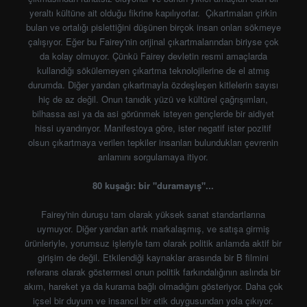
yeraltı kültüne ait olduğu fikrine kapılıyorlar. Çıkartmaları çirkin
bulan ve ortalığı pislettiğini düşünen birçok insan onları sökmeye
çalışıyor. Eğer bu Fairey'nin orijinal çıkartmalarından biriyse çok
da kolay olmuyor. Çünkü Fairey devletin resmi amaçlarda
kullandığı sökülemeyen çıkartma teknolojilerine de el atmış
durumda. Diğer yandan çıkartmayla özdeşleşen kitlelerin sayısı
hiç de az değil. Onun tanıdık yüzü ve kültürel çağrışımları,
bilhassa asi ya da asi görünmek isteyen gençlerde bir aidiyet
hissi uyandırıyor. Manifestoya göre, ister negatif ister pozitif
olsun çıkartmaya verilen tepkiler insanları bulundukları çevrenin
anlamını sorgulamaya itiyor.
80 kuşağı: bir "duramayış"...
Fairey'nin duruşu tam olarak yüksek sanat standartlarına
uymuyor. Diğer yandan artık markalaşmış, ve satışa girmiş
ürünleriyle, yorumsuz işleriyle tam olarak politik anlamda aktif bir
girişim de değil. Etkilendiği kaynaklar arasında bir B filmini
referans olarak göstermesi onun politik farkındalığının aslında bir
akım, hareket ya da kurama bağlı olmadığını gösteriyor. Daha çok
içsel bir duyum ve insancıl bir etik duygusundan yola çıkıyor.