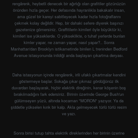
rengârenk, heybetli denecek bir ağırlığı olan grafitiler gözünüzün
önünden hızla geçer. Her defasında hayranlıkla bakakalır insan,
ama güzel bir kareyi sabitleyecek kadar hızla fotoğraflarını
çekmek kolay değildir. Hep, bir dahaki sefere diyerek başınızı
gazetenize gömersiniz. Graffitilerin kimileri öyle büyüktür ki,
kimileri ise yükseklerde. O yükseklikte, o tuhaf yerlerde bunları
kimler yapar, ne zaman yapar, nasıl yapar?.. Sonra
Manhattan'dan Brooklyn istikametinde binilen L treninden Bedford
Avenue istasyonunda inildiği anda başlayan çıkartma deryası.
Daha istasyonun içinde rengârenk, irili ufaklı çıkartmalar kendini
göstermeye başlar. Sokağa çıkar çıkmaz gördüğünüz ilk
duvardan başlayarak, hiçbir elektrik direğinin, kenar köşenin boş
bırakılmadığını fark edersiniz. Birinin üzerinde George Bush'un
gülümseyen yüzü, altında kocaman "MORON" yazıyor. Ya da
şiddetle yükselen kırık bir kalp. Akla gelmeyecek türlü türlü resim
ve yazı.
Sonra birisi tutup tahta elektrik direklerinden her birinin üzerine