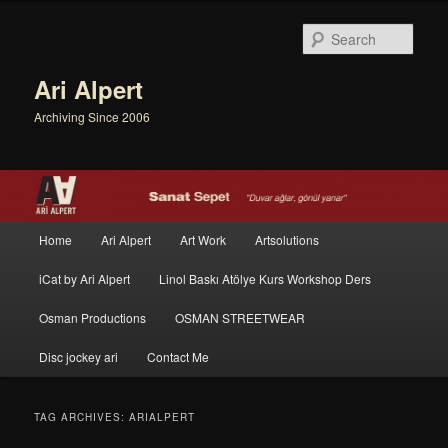
Sear
Ari Alpert
Archiving Since 2006
Main menu
Home
Ari Alpert
Art Work
Artsolutions
Skip to primary content
Skip to secondary content
iCat by Ari Alpert
Linol Baskı Atölye Kurs Workshop Ders
Osman Productions
OSMAN STREETWEAR
Disc jockey ari
Contact Me
TAG ARCHIVES:
ARIALPERT