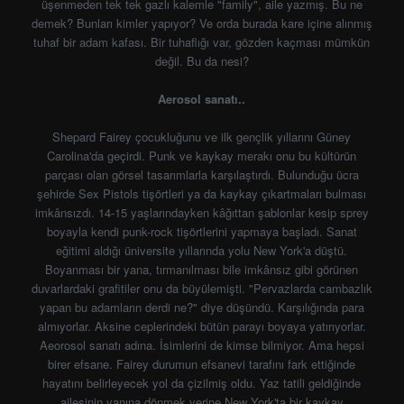
üşenmeden tek tek gazlı kalemle "family", aile yazmış. Bu ne
demek? Bunları kimler yapıyor? Ve orda burada kare içine alınmış
tuhaf bir adam kafası. Bir tuhaflığı var, gözden kaçması mümkün
değil. Bu da nesi?
Aerosol sanatı..
Shepard Fairey çocukluğunu ve ilk gençlik yıllarını Güney
Carolina'da geçirdi. Punk ve kaykay merakı onu bu kültürün
parçası olan görsel tasarımlarla karşılaştırdı. Bulunduğu ücra
şehirde Sex Pistols tişörtleri ya da kaykay çıkartmaları bulması
imkânsızdı. 14-15 yaşlarındayken kâğıttan şablonlar kesip sprey
boyayla kendi punk-rock tişörtlerini yapmaya başladı. Sanat
eğitimi aldığı üniversite yıllarında yolu New York'a düştü.
Boyanması bir yana, tırmanılması bile imkânsız gibi görünen
duvarlardaki grafitiler onu da büyülemişti. "Pervazlarda cambazlık
yapan bu adamların derdi ne?" diye düşündü. Karşılığında para
almıyorlar. Aksine ceplerindeki bütün parayı boyaya yatırıyorlar.
Aeorosol sanatı adına. İsimlerini de kimse bilmiyor. Ama hepsi
birer efsane. Fairey durumun efsanevi tarafını fark ettiğinde
hayatını belirleyecek yol da çizilmiş oldu. Yaz tatili geldiğinde
ailesinin yanına dönmek yerine New York'ta bir kaykay