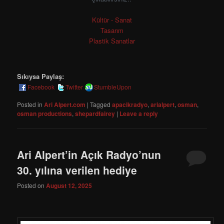
Kültür - Sanat
Tasarım
Plastik Sanatlar
Sıkıysa Paylaş:
Facebook
Twitter
StumbleUpon
Posted in
Ari Alpert.com
|
Tagged
apacikradyo
,
arialpert
,
osman
,
osman productions
,
shepardfairey
|
Leave a reply
Ari Alpert’in Açık Radyo’nun
30. yılına verilen hediye
Posted on
August 12, 2025