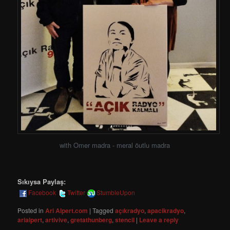
with Omer madra - meral öutlu madra
Sıkıysa Paylaş:
Facebook
Twitter
StumbleUpon
Posted in
Ari Alpert.com
|
Tagged
açıkradyo
,
apacikradyo
,
arialpert
,
artivive
,
gretathunberg
,
stencil
|
Leave a reply