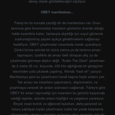
deney olarak görülebileceğini söylüyor.
OBEY manifestosu...
Fairey'nin bu konuda yazdığı bir de manifestosu var. Onun
tanımına göre fenomonoloji insanların gözlerinin önünde olduğu
halde karanlıkta kalan, fazlasıyla alışıldığı için soyut gözlemle
suskunlaştırılmış şeyleri açıkça görebilmelerini sağlamayı
hedefliyor. OBEY çıkartmaları insanlarda merak uyandırıyor.
Çünkü kimse aslında bir ürünü satma ya da tanıtma amacı
taşımayan, özellikle de amacı belli olmayan afiş ya da
çıkartmalar görmeye alışkın değil. "Andre The Giant" çıkartması
da 2 metre 25 cm. boyunda, 235 kilo ağırlığında bir güreşçinin
resminden yola çıkılarak yapılmış. Altında "itaat et!" yazıyor.
Manifestoya göre bu çıkartmanın kendi başına hiçbir anlamı yok.
Tek amacı ise insanların şaşırmasını, düşünmesini, ve
çıkartmaya verecek bir anlam aramasını sağlamak. Fairey'e göre
OBEY bir anlam taşımadığı için insanların bu görüntü karşısında
verdiği tepkiler, aslında onların kişiliğini ve yargılarını yansıtıyor.
Birçok insan komik ve eğlenceli bulurken, daha paranoid ve
tutucu yaklaşan kişiler çıkartmanın inatla her yerde karşılarına
çıkmasından rahatsız oluyorlar ve bunun yıkıcı amaçları olan bir