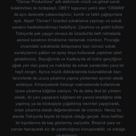
"Osman Productions" adlı elektronik müzik ve görsel sanat
kolektivitesi ile özdeşleşti. OBEY logsunun yerini alan "OSMAN"
da aynı derecede yabancılaştırıcı, komik ve farklı çağrışımlara
açık. Alpert "Osman"ı İstanbul sokaklarına yaymayı ve sokak
sanatını hareketlendirmeyi hedefliyor. Çıkartma ve grafiti kültürü
Türkiye'de pek yaygın olmasa da İstanbul'da belli noktalarda
aerosol sanatının örneklerine rastlamak mümkün. Firuzağa
civarındaki sokaklarda dolaşırsanız bazı isimsiz sokak
sanatçılarının şablon ve sprey boya kullanarak yaptıkları işleri
görebilirsiniz. Beyoğlu'nda ve Kadıköy'de alt kültür gençliğinin
uğrak yeri olan pasaj ve mekânlar da sokak sanatından yana bir
hayli zengin. Ayrıca müzik dükkânlarında bulunabilecek bazı
fanzinlerde de ucuza çıkartma yapma yöntemleri ayrıntılı olarak
anlatılıyor. Kırtasiyelerde fotokopi makinelerinde kullanılmak
üzere çıkartma kâğıtları satılıyor. Ya da daha ilkel bir yöntem
olarak, iki yanı yapışkanlı kâğıtların bir yanına istediğiniz elde
yapılmış ya da fotokopiyle çoğaltılmış resimleri yapıştırarak,
onları çıkartma olarak değerlendirmek de mümkün. Henüz bu
alanda Türkiye'de büyük bir boşluk olduğu gerçek. Ama hafiften
bir kıpırdanma da baş göstermiş vaziyette. Birazcık para ve
zaman harcayarak siz de yaratıcılığınızı konuşturabilir, ve sokağa
çıkabilirsiniz..