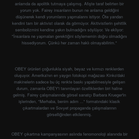
anlamda da apolitik tutmaya çalışmış. Afişte taraf belirten bir
yorum yok. Fairey insanların bunun ne anlama geldiğini
düşünerek kendi yorumlarını yapmalarını istiyor. Öte yandan
kendini tam bir aktivist olarak da görmüyor. Akitivistlerin şehitlik
sembolizmini kendine yakın bulmadığını söylüyor. Ve ekliyor:
"İnsanlara ne yapmaları gerektiğini söylememin doğru olmadığını
hissediyorum. Çünkü her zaman haklı olmayabilirim."
OBEY ürünleri çoğunlukla siyah, beyaz ve kırmızı renklerden
oluşuyor. Amerika'nın en yaygın fotokopi mağazası Kinko'daki
makinelerin sadece bu üç renkte baskı yapabilmesiyle gelişen
durum, zamanla OBEY'i tanımlayan özelliklerden biri haline
gelmiş. Fairey çalışmalarında görsel sanatçı Barbara Krueger'in
işlerinden, "Merhaba, benim adım ..." formatındaki klasik
çıkartmalardan ve Sovyet propaganda çalışmalarının
görselliğinden etkilenmiş.
OBEY çıkartma kampanyasının aslında fenomonoloji alanında bir