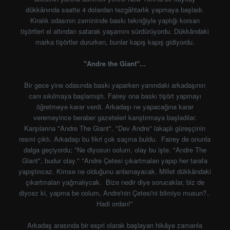
dükkânında saatte 4 dolardan tezgâhtarlık yapmaya başladı.
Kiralık odasının zemininde baskı tekniğiyle yaptığı korsan
tişörtleri el altından satarak yaşamını sürdürüyordu. Dükkândaki
marka tişörtler dururken, bunlar kapış kapış gidiyordu.
"Andre the Giant"...
Bir gece yine odasında baskı yaparken yanındaki arkadaşının
canı sıkılmaya başlamıştı. Fairey ona baskı tişört yapmayı
öğretmeye karar verdi. Arkadaşı ne yapacağına karar
veremeyince beraber gazeteleri karıştırmaya başladılar.
Karşılarına "Andre The Giant", "Dev Andre" lakaplı güreşçinin
resmi çıktı. Arkadaşı bu fikri çok saçma buldu. Fairey de onunla
dalga geçiyordu; "Ne diyosun oolum, olay bu işte. "Andre The
Giant", budur olay." "Andre Çetesi çıkartmaları yapıp her tarafa
yapıştırıcaz. Kimse ne olduğunu anlamayacak. Millet dükkândaki
çıkartmaları yağmalıycak. Bize nedir diye sorucaklar, biz de
diycez ki, yapma be oolum, Andre'nin Çetesi'ni bilmiyo musun?..
Hadi ordan!"
Arkadaş arasında bir espri olarak başlayan hikâye zamanla