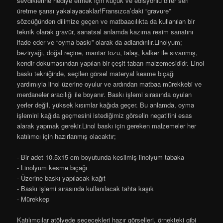
sevdiklerine hediye etmek için küçük ve edisyonlu birer seri
üretme şansı yakalayacaklar!Fransızca’daki “gravure”
sözcüğünden dilimize geçen ve matbaacılıkta da kullanılan bir
teknik olarak gravür, sanatsal anlamda kazıma resim sanatını
ifade eder ve “oyma baskı” olarak da adlandırılır.Linolyum;
beziryağı, doğal reçine, mantar tozu, talaş, kalker ile sıvanmış,
kendir dokumasından yapılan bir çeşit taban malzemesididr. Linol
baskı tekniğinde, seçilen görsel materyal kesme bıçağı
yardımıyla linol üzerine oyulur ve ardından matbaa mürekkebi ve
merdaneler aracılığı ile boyanır. Baskı işlemi sırasında oyulan
yerler değil, yüksek kısımlar kağıda geçer. Bu anlamda, oyma
işlemini kağıda geçmesini istediğimiz görselin negatifini esas
alarak yapmak gerekir.Linol baskı için gereken malzemeler her
katılımcı için hazırlanmış olacaktır;
- Bir adet 10.5x15 cm boyutunda kesilmiş linolyum tabaka
- Linolyum kesme bıçağı
- Üzerine baskı yapılacak kağıt
- Baskı işlemi sırasında kullanılacak tahta kaşık
- Mürekkep
Katılımcılar atölyede seçecekleri hazır görselleri, örnekteki gibi