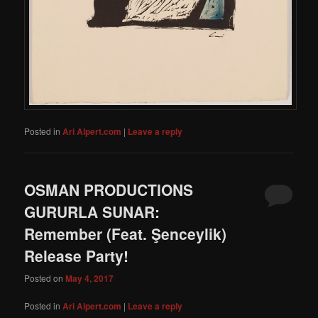
Posted in
Ari Alpert.com
|
Leave a reply
OSMAN PRODUCTIONS
GURURLA SUNAR:
Remember (Feat. Şenceylik)
Release Party!
Posted on
May 4, 2017
Posted in
Ari Alpert.com
|
Leave a reply