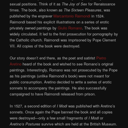
sexual positions. Think of it as
The Joy of Sex
for Renaissance
times. The book, also known as
The Sixteen Pleasures
, was
published by the engraver
Marcantonio Raimondi
in 1524.
Raimondi based his explicit illustrations on a series of erotic
privately owned paintings by
Giulio Romano
. The book was
widely circulated. It led to the first prosecution for pornography by
the Catholic church. Raimondi was imprisoned by Pope Clement
VII. All copies of the book were destroyed.
Our story doesn’t end there, as the poet and satirist
Pietro
Aretino
heard of the book and wished to see Romano’s original
paintings. Interestingly, Romano was not prosecuted by the Pope
as his paintings (unlike Raimondi’s book) were not meant for
public consumption. Aretino decided to write a series of erotic
sonnets to accompany the paintings. He also successfully
campaigned to have Raimondi released from prison.
In 1527, a second edition of
I Modi
was published with Aretino’s
sonnets. Once again the Pope banned the book and all copies
were destroyed—only a few small fragments of
I Modi
or
Aretino’s Postures
survive which are held at the British Museum.