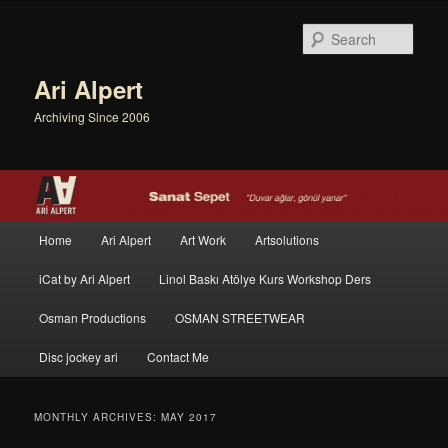
Sear
Ari Alpert
Archiving Since 2006
Main menu
Home
Ari Alpert
Art Work
Artsolutions
Skip to primary content
Skip to secondary content
iCat by Ari Alpert
Linol Baskı Atölye Kurs Workshop Ders
Osman Productions
OSMAN STREETWEAR
Disc jockey ari
Contact Me
MONTHLY ARCHIVES:
MAY 2017