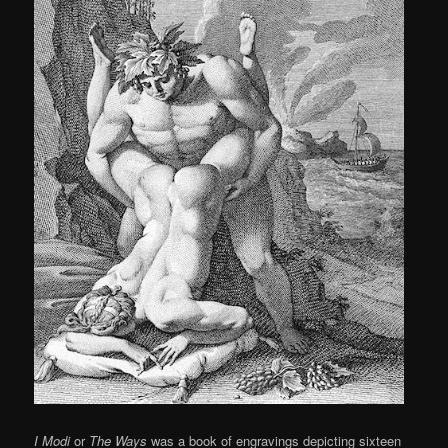
I Modi
or
The Ways
was a book of engravings depicting sixteen