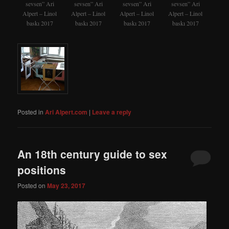
sevsen” Ari
sevsen” Ari
sevsen” Ari
sevsen” Ari
Alpert – Linol
Alpert – Linol
Alpert – Linol
Alpert – Linol
baskı 2017
baskı 2017
baskı 2017
baskı 2017
Posted in
Ari Alpert.com
|
Leave a reply
An 18th century guide to sex
positions
Posted on
May 23, 2017