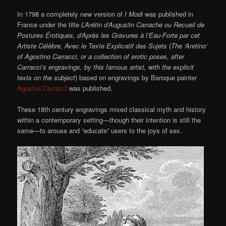
In 1798 a completely new version of
I Modi
was published in
France under the title
L’Arétin d’Augustin Carrache ou Recueil de
Postures Érotiques, d’Après les Gravures à l’Eau-Forte par cet
Artiste Célèbre, Avec le Texte Explicatif des Sujets
(
The ‘Aretino’
of Agostino Carracci, or a collection of erotic poses, after
Carracci’s engravings, by this famous artist, with the explicit
texts on the subject
) based on engravings by Baroque painter
Agostini Carracci
was published.
These 18th century engravings mixed classical myth and history
within a contemporary setting—though their intention is still the
same—to arouse and “educate” users to the joys of sex.