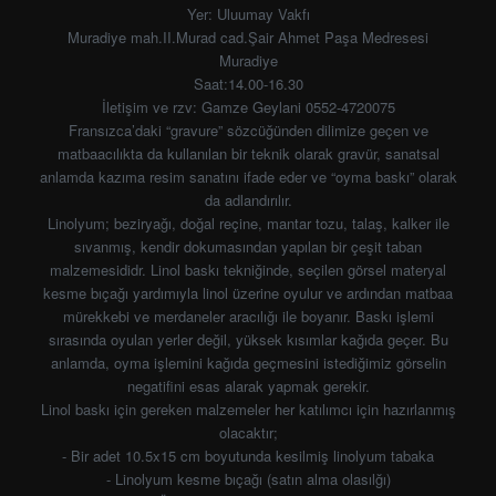
Yer: Uluumay Vakfı
Muradiye mah.II.Murad cad.Şair Ahmet Paşa Medresesi
Muradiye
Saat:14.00-16.30
İletişim ve rzv: Gamze Geylani 0552-4720075
Fransızca’daki “gravure” sözcüğünden dilimize geçen ve
matbaacılıkta da kullanılan bir teknik olarak gravür, sanatsal
anlamda kazıma resim sanatını ifade eder ve “oyma baskı” olarak
da adlandırılır.
Linolyum; beziryağı, doğal reçine, mantar tozu, talaş, kalker ile
sıvanmış, kendir dokumasından yapılan bir çeşit taban
malzemesididr. Linol baskı tekniğinde, seçilen görsel materyal
kesme bıçağı yardımıyla linol üzerine oyulur ve ardından matbaa
mürekkebi ve merdaneler aracılığı ile boyanır. Baskı işlemi
sırasında oyulan yerler değil, yüksek kısımlar kağıda geçer. Bu
anlamda, oyma işlemini kağıda geçmesini istediğimiz görselin
negatifini esas alarak yapmak gerekir.
Linol baskı için gereken malzemeler her katılımcı için hazırlanmış
olacaktır;
- Bir adet 10.5x15 cm boyutunda kesilmiş linolyum tabaka
- Linolyum kesme bıçağı (satın alma olasılğı)