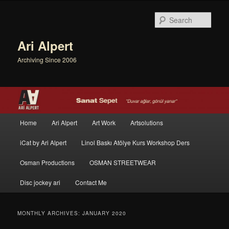
Sear
Ari Alpert
Archiving Since 2006
Main menu
Home
Ari Alpert
Art Work
Artsolutions
Skip to primary content
Skip to secondary content
iCat by Ari Alpert
Linol Baskı Atölye Kurs Workshop Ders
Osman Productions
OSMAN STREETWEAR
Disc jockey ari
Contact Me
MONTHLY ARCHIVES:
JANUARY 2020