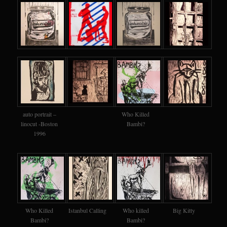
auto portrait –
Who Killed
linocut -Boston
Bambi?
1996
Who Killed
Istanbul Calling
Who killed
Big Kitty
Bambi?
Bambi?