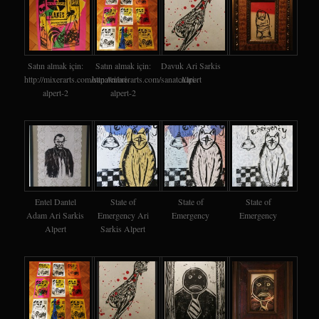
Satın almak için:
Satın almak için:
Davuk Ari Sarkis
http://mixerarts.com/sanatci/ari-
http://mixerarts.com/sanatci/ari-
Alpert
alpert-2
alpert-2
Entel Dantel
State of
State of
State of
Adam Ari Sarkis
Emergency Ari
Emergency
Emergency
Alpert
Sarkis Alpert