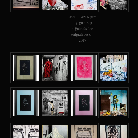
ahmET Ari Alpert
– yağlı kasap
kağıdın üstüne
serigrafi baskı –
2017