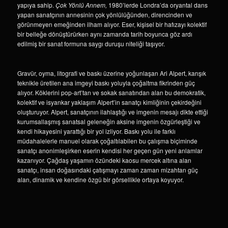
yapıya sahip.
Çok Yönlü Annem,
1980’lerde Londra’da oryantal dans
yapan sanatçının annesinin çok yönlülüğünden, direncinden ve
görünmeyen emeğinden ilham alıyor. Eser, kişisel bir hafızayı kolektif
bir belleğe dönüştürürken aynı zamanda tarih boyunca göz ardı
edilmiş bir sanat formuna saygı duruşu niteliği taşıyor.
Gravür, oyma, litografi ve baskı üzerine yoğunlaşan Ari Alpert, karışık
teknikle üretilen ana imgeyi baskı yoluyla çoğaltma fikrinden güç
alıyor. Köklerini pop-art’tan ve sokak sanatından alan bu demokratik,
kolektif ve isyankar yaklaşım Alpert’in sanatçı kimliğinin çekirdeğini
oluşturuyor. Alpert, sanatçının ilahlaştığı ve imgenin mesajı dikte ettiği
kurumsallaşmış sanatsal geleneğin aksine imgenin özgürleştiği ve
kendi hikayesini yarattığı bir yol izliyor. Baskı yolu ile farklı
müdahalelerle manuel olarak çoğaltılabilen bu çalışma biçiminde
sanatçı anonimleşirken eserin kendisi her geçen gün yeni anlamlar
kazanıyor. Çağdaş yaşamın özündeki kaosu mercek altına alan
sanatçı, insan doğasındaki çatışmayı zaman zaman mizahtan güç
alan, dinamik ve kendine özgü bir görsellikle ortaya koyuyor.