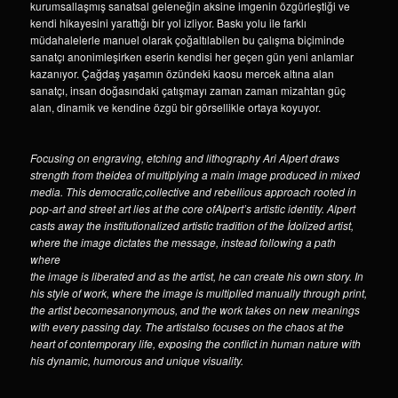
kurumsallaşmış sanatsal geleneğin aksine imgenin özgürleştiği ve
kendi hikayesini yarattığı bir yol izliyor. Baskı yolu ile farklı
müdahalelerle manuel olarak çoğaltılabilen bu çalışma biçiminde
sanatçı anonimleşirken eserin kendisi her geçen gün yeni anlamlar
kazanıyor. Çağdaş yaşamın özündeki kaosu mercek altına alan
sanatçı, insan doğasındaki çatışmayı zaman zaman mizahtan güç
alan, dinamik ve kendine özgü bir görsellikle ortaya koyuyor.
Focusing on engraving, etching and lithography Ari Alpert draws
strength from theidea of multiplying a main image produced in mixed
media. This democratic,collective and rebellious approach rooted in
pop-art and street art lies at the core ofAlpert’s artistic identity. Alpert
casts away the institutionalized artistic tradition of the İdolized artist,
where the image dictates the message, instead following a path
where
the image is liberated and as the artist, he can create his own story. In
his style of work, where the image is multiplied manually through print,
the artist becomesanonymous, and the work takes on new meanings
with every passing day. The artistalso focuses on the chaos at the
heart of contemporary life, exposing the conflict in human nature with
his dynamic, humorous and unique visuality.