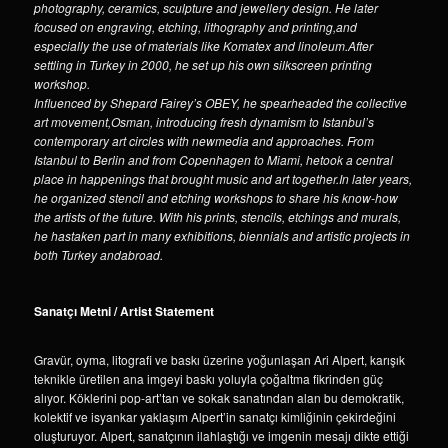
photography, ceramics, sculpture and jewellery design. He later
focused on engraving, etching, lithography and printing,and
especially the use of materials like Komatex and linoleum.After
settling in Turkey in 2000, he set up his own silkscreen printing
workshop.
Influenced by Shepard Fairey’s OBEY, he spearheaded the collective
art movement,Osman, introducing fresh dynamism to Istanbul’s
contemporary art circles with newmedia and approaches. From
Istanbul to Berlin and from Copenhagen to Miami, hetook a central
place in happenings that brought music and art together.In later years,
he organized stencil and etching workshops to share his know-how
the artists of the future. With his prints, stencils, etchings and murals,
he hastaken part in many exhibitions, biennials and artistic projects in
both Turkey andabroad.
Sanatçı Metni / Artist Statement
Gravür, oyma, litografi ve baskı üzerine yoğunlaşan Ari Alpert, karışık
teknikle üretilen ana imgeyi baskı yoluyla çoğaltma fikrinden güç
alıyor. Köklerini pop-art’tan ve sokak sanatından alan bu demokratik,
kolektif ve isyankar yaklaşım Alpert’in sanatçı kimliğinin çekirdeğini
oluşturuyor. Alpert, sanatçının ilahlaştığı ve imgenin mesajı dikte ettiği