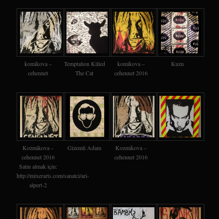
komikova –
Temptation Killed
komikova –
Kuzu
cehennet
The Cat
cehennet 2016
Kozmikova –
Gizemli Adam
Kozmikova –
cehennet 2016
cehennet 2016
Satın almak için:
http://mixerarts.com/sanatci/ari-
alpert-2