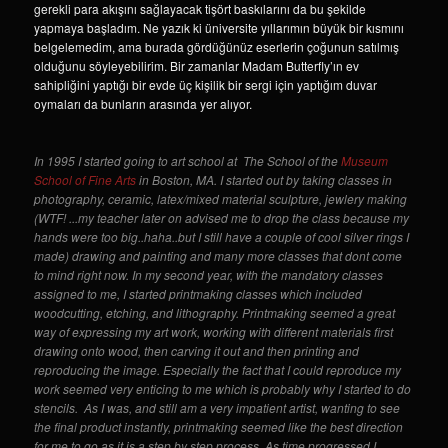
gerekli para akışını sağlayacak tişört baskılarını da bu şekilde
yapmaya başladım. Ne yazık ki üniversite yıllarımın büyük bir kısmını
belgelemedim, ama burada gördüğünüz eserlerin çoğunun satılmış
olduğunu söyleyebilirim. Bir zamanlar Madam Butterfly’ın ev
sahipliğini yaptığı bir evde üç kişilik bir sergi için yaptığım duvar
oymaları da bunların arasında yer alıyor.
In 1995 I started going to art school at The School of the
Museum
School of Fine Arts
in Boston, MA. I started out by taking classes in
photography, ceramic, latex/mixed material sculpture, jewlery making
(WTF! ...my teacher later on advised me to drop the class because my
hands were too big..haha..but I still have a couple of cool silver rings I
made) drawing and painting and many more classes that dont come
to mind right now. In my second year, with the mandatory classes
assigned to me, I started printmaking classes which included
woodcutting, etching, and lithography. Printmaking seemed a great
way of expressing my art work, working with different materials first
drawing onto wood, then carving it out and then printing and
reproducing the image. Especially the fact that I could reproduce my
work seemed very enticing to me which is probably why I started to do
stencils. As I was, and still am a very impatient artist, wanting to see
the final product instantly, printmaking seemed like the best direction
for me to go as it is a step by step process. As time progressed I