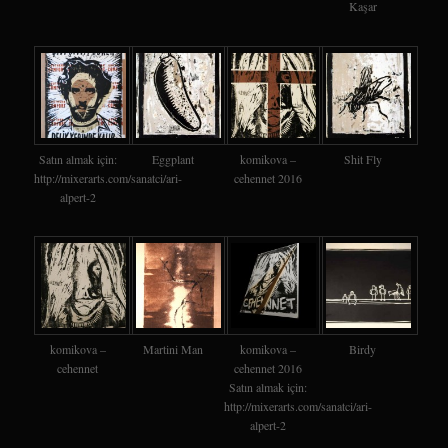
Kaşar
Satın almak için:
Eggplant
komikova –
Shit Fly
http://mixerarts.com/sanatci/ari-
cehennet 2016
alpert-2
komikova –
Martini Man
komikova –
Birdy
cehennet
cehennet 2016
Satın almak için:
http://mixerarts.com/sanatci/ari-
alpert-2