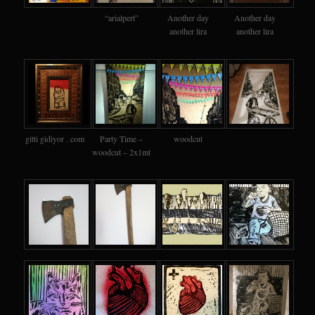
“arialpert”
Another day
Another day
another lira
another lira
gitti gidiyor . com
Party Time –
woodcut
woodcut – 2x1mt