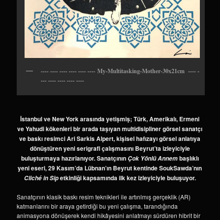
---- ---- ---- ---- ---- ---- My-Multitasking-Mother-30x21cm ---- -
--- ---- ---- ---- ----
İstanbul ve New York arasında yetişmiş; Türk, Amerikalı, Ermeni
ve Yahudi kökenleri bir arada taşıyan multidisipliner görsel sanatçı
ve baskı resimci Ari Sarkis Alpert, kişisel hafızayı görsel anlatıya
dönüştüren yeni serigrafi çalışmasını Beyrut’ta izleyiciyle
buluşturmaya hazırlanıyor. Sanatçının
başlıklı
Çok Yönlü Annem
yeni eseri, 29 Kasım’da Lübnan’ın Beyrut kentinde SoukSawda’nın
etkinliği kapsamında ilk kez izleyiciyle buluşuyor.
Cliché in Sip
Sanatçının klasik baskı resim teknikleri ile artırılmış gerçeklik (AR)
katmanlarını bir araya getirdiği bu yeni çalışma, tarandığında
animasyona dönüşerek kendi hikâyesini anlatmayı sürdüren hibrit bir