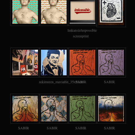
Imkansiz/impossible
screenprint
zekimuren_mavialtin_35x50cm
SABIR
SABIR
SABIR
SABIR
SABIR
SABIR