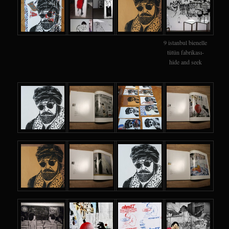
9 istanbul bienelle
tütün fabrikası-
hide and seek