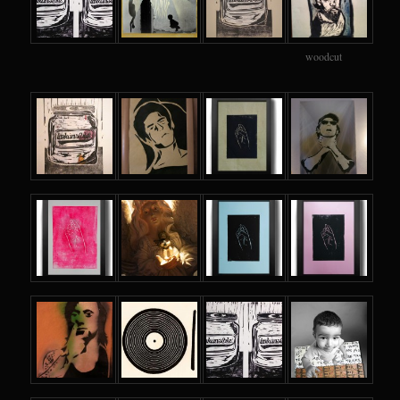
woodcut