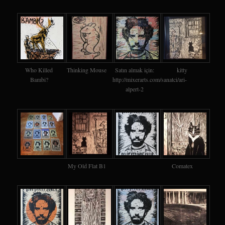
Who Killed
Thinking Mouse
Satın almak için:
kitty
Bambi?
http://mixerarts.com/sanatci/ari-
alpert-2
My Old Flat B1
Comatex