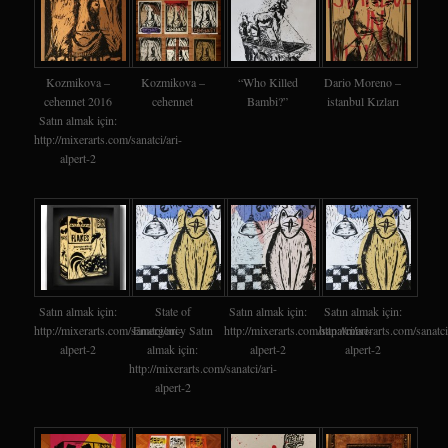
Kozmikova –
Kozmikova –
“Who Killed
Dario Moreno –
cehennet 2016
cehennet
Bambi?”
istanbul Kızları
Satın almak için:
http://mixerarts.com/sanatci/ari-
alpert-2
Satın almak için:
State of
Satın almak için:
Satın almak için:
http://mixerarts.com/sanatci/ari-
Emergency Satın
http://mixerarts.com/sanatci/ari-
http://mixerarts.com/sanatci
alpert-2
almak için:
alpert-2
alpert-2
http://mixerarts.com/sanatci/ari-
alpert-2