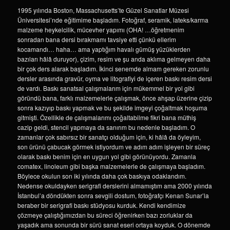
1995 yılında Boston, Massachusetts’te Güzel Sanatlar Müzesi
Üniversitesi’nde eğitimime başladım. Fotoğraf, seramik, lateks/karma
malzeme heykelcilik, mücevher yapımı (OHA! …öğretmenim
sonradan bana dersi bırakmamı tavsiye etti çünkü ellerim
kocamandı… haha… ama yaptığım havalı gümüş yüzüklerden
bazıları hâlâ duruyor), çizim, resim ve şu anda aklıma gelmeyen daha
bir çok ders alarak başladım. İkinci senemde almam gereken zorunlu
dersler arasında gravür, oyma ve litografiyi de içeren baskı resim dersi
de vardı. Baskı sanatsal çalışmalarım için mükemmel bir yol gibi
göründü bana, farklı malzemelerle çalışmak, önce ahşap üzerine çizip
sonra kazıyıp baskı yapmak ve bu şekilde imgeyi çoğaltmak hoşuma
gitmişti. Özellikle de çalışmalarımı çoğaltabilme fikri bana müthiş
cazip geldi, stencil yapmaya da sanırım bu nedenle başladım. O
zamanlar çok sabırsız bir sanatçı olduğum için, ki hâlâ da öyleyim,
son ürünü çabucak görmek istiyordum ve adım adım işleyen bir süreç
olarak baskı benim için en uygun yol gibi görünüyordu. Zamanla
comatex, linoleum gibi başka malzemelerle de çalışmaya başladım.
Böylece okulun son iki yılında daha çok baskıya odaklandım.
Nedense okuldayken serigrafi derslerini almamıştım ama 2000 yılında
İstanbul’a döndükten sonra sevgili dostum, fotoğrafçı Kenan Sunar’la
beraber bir serigrafi baskı stüdyosu kurduk. Kendi kendimize
çözmeye çalıştığımızdan bu süreci öğrenirken bazı zorluklar da
yaşadık ama sonunda bir sürü sanat eseri ortaya koyduk. O dönemde