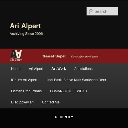
Sear
Ari Alpert
Archiving Since 2006
Main menu
Art Work
Home
Ari Alpert
Artsolutions
Skip to primary content
Skip to secondary content
iCat by Ari Alpert
Linol Baskı Atölye Kurs Workshop Ders
Osman Productions
OSMAN STREETWEAR
Disc jockey ari
Contact Me
RECENTLY