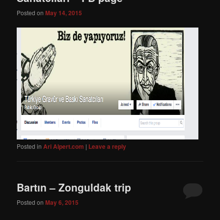
Posted on
May 14, 2015
Posted in
Ari Alpert.com
|
Leave a reply
Bartın – Zonguldak trip
Posted on
May 6, 2015