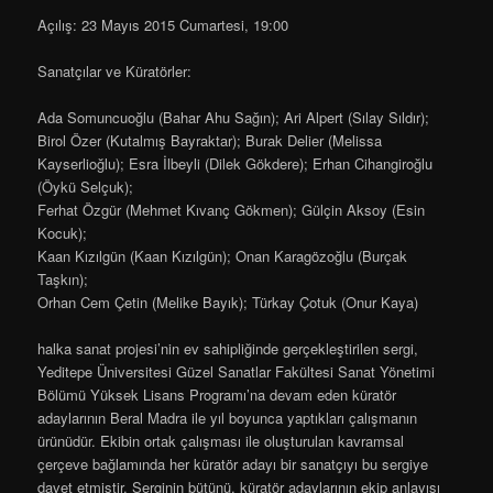
Açılış: 23 Mayıs 2015 Cumartesi, 19:00
Sanatçılar ve Küratörler:
Ada Somuncuoğlu (Bahar Ahu Sağın); Ari Alpert (Sılay Sıldır);
Birol Özer (Kutalmış Bayraktar); Burak Delier (Melissa
Kayserlioğlu); Esra İlbeyli (Dilek Gökdere); Erhan Cihangiroğlu
(Öykü Selçuk);
Ferhat Özgür (Mehmet Kıvanç Gökmen); Gülçin Aksoy (Esin
Kocuk);
Kaan Kızılgün (Kaan Kızılgün); Onan Karagözoğlu (Burçak
Taşkın);
Orhan Cem Çetin (Melike Bayık); Türkay Çotuk (Onur Kaya)
halka sanat projesi’nin ev sahipliğinde gerçekleştirilen sergi,
Yeditepe Üniversitesi Güzel Sanatlar Fakültesi Sanat Yönetimi
Bölümü Yüksek Lisans Programı’na devam eden küratör
adaylarının Beral Madra ile yıl boyunca yaptıkları çalışmanın
ürünüdür. Ekibin ortak çalışması ile oluşturulan kavramsal
çerçeve bağlamında her küratör adayı bir sanatçıyı bu sergiye
davet etmiştir. Serginin bütünü, küratör adaylarının ekip anlayışı