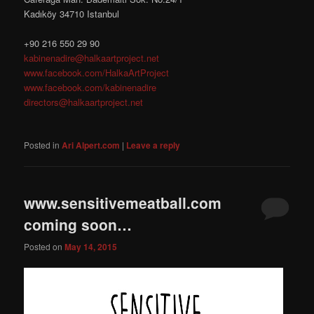
Kadıköy 34710 Istanbul
+90 216 550 29 90
kabinenadire@halkaartproject.net
www.facebook.com/HalkaArtProject
www.facebook.com/kabinenadire
directors@halkaartproject.net
Posted in
Ari Alpert.com
|
Leave a reply
www.sensitivemeatball.com
coming soon…
Posted on
May 14, 2015