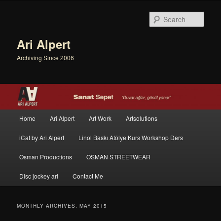
Sear
Ari Alpert
Archiving Since 2006
Main menu
Home
Ari Alpert
Art Work
Artsolutions
Skip to primary content
Skip to secondary content
iCat by Ari Alpert
Linol Baskı Atölye Kurs Workshop Ders
Osman Productions
OSMAN STREETWEAR
Disc jockey ari
Contact Me
MONTHLY ARCHIVES:
MAY 2015