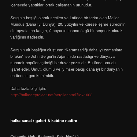
içerisinde yaptıkları ortak çalışmanın ürünüdür.
Serginin başlığı olarak seçilen ve Latince bir terim olan Melior
Mundus (Daha İyi Dünya), 20. yüzyılın ve küreselleşme sürecinin
distopyalarına karşın, ütopyanın insana özgü bir seçenek olarak
varlığının ifadesidir.
Serginin alt başlığını oluşturan “Karamsarlığı daha iyi zamanlara
bırakın'' ise John Berger'in Arjantin’de rastladığı ve dünyaya
sunarak popülerleştirdiği bir duvar yazısıdır. Bu ifade umudu
işaret eder. Umut, olumlu ve iyimser bakış daha iyi bir dünyanın
en önemli gereksinimidir.
Daha fazla bilgi için:
http://
halkaartproject.net/
sergiler.html?id=1603
halka sanat / galeri & kabine nadire
Caferağa Mah. Bademaltı Sok. No:24/1