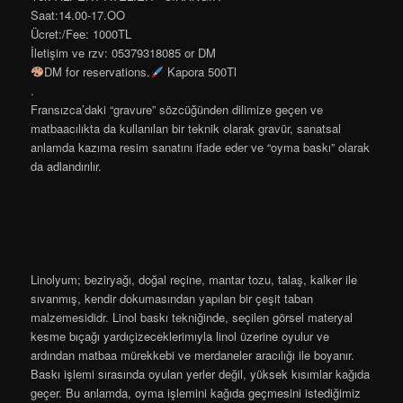
Saat:14.00-17.OO
Ücret:/Fee: 1000TL
İletişim ve rzv: 05379318085 or DM
DM for reservations.
Kapora 500Tl
.
Fransızca’daki “gravure” sözcüğünden dilimize geçen ve
matbaacılıkta da kullanılan bir teknik olarak gravür, sanatsal
anlamda kazıma resim sanatını ifade eder ve “oyma baskı” olarak
da adlandırılır.
Linolyum; beziryağı, doğal reçine, mantar tozu, talaş, kalker ile
sıvanmış, kendir dokumasından yapılan bir çeşit taban
malzemesididr. Linol baskı tekniğinde, seçilen görsel materyal
kesme bıçağı yardıçizeceklerimıyla linol üzerine oyulur ve
ardından matbaa mürekkebi ve merdaneler aracılığı ile boyanır.
Baskı işlemi sırasında oyulan yerler değil, yüksek kısımlar kağıda
geçer. Bu anlamda, oyma işlemini kağıda geçmesini istediğimiz