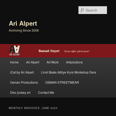
Sear
Ari Alpert
Archiving Since 2006
Main menu
Home
Ari Alpert
Art Work
Artsolutions
Skip to primary content
Skip to secondary content
iCat by Ari Alpert
Linol Baskı Atölye Kurs Workshop Ders
Osman Productions
OSMAN STREETWEAR
Disc jockey ari
Contact Me
MONTHLY ARCHIVES:
JUNE 2024