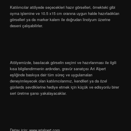
Katılımcılar atölyede seçecekleri hazır görselleri, örnekteki gibi
oyma işlemine ve 10.5 x15 cm oranına uygun halde hazırladıkları
görselleri ya da marker kalem ile doğrudan linolyum üzerine
deseni çalışabilirler.
Atölyemizde, basılacak görselin seçimi ve hazırlanması ile ilgili
kısa bilgilendirmenin ardından, gravür sanatçısı Ari Alpert
eşliğinde baskıya dair tüm süreç ve uygulamaları
deneyimleyecek olan katılımcılarımız, kendileri ya da özel
günlerds sevdiklerine hediye etmek için küçük ve edisyonlu birer
seri üretme şansı yakalayacaklar.
Detay icin: www.arialpert.com