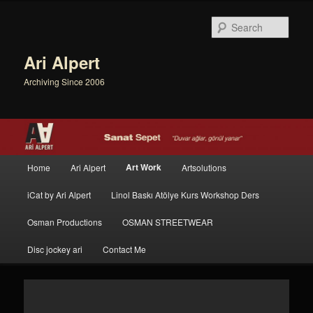
Sear
Ari Alpert
Archiving Since 2006
Main menu
Art Work
Home
Ari Alpert
Artsolutions
Skip to primary content
Skip to secondary content
iCat by Ari Alpert
Linol Baskı Atölye Kurs Workshop Ders
Osman Productions
OSMAN STREETWEAR
Disc jockey ari
Contact Me