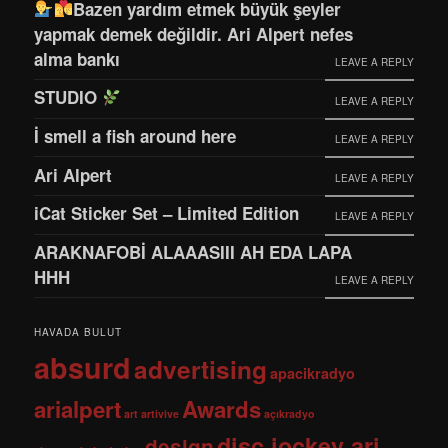
Bazen yardım etmek büyük şeyler
yapmak demek değildir. Ari Alpert nefes
alma bankı
LEAVE A REPLY
STUDIO
LEAVE A REPLY
İ smell a fish around here
LEAVE A REPLY
Ari Alpert
LEAVE A REPLY
iCat Sticker Set – Limited Edition
LEAVE A REPLY
ARAKNAFOBİ ALAAASIII AH EDA LAPA
HHH
LEAVE A REPLY
HAVADA BULUT
absurd
advertising
apacikradyo
arialpert
Awards
art
artivive
açıkradyo
disc jockey ari
design