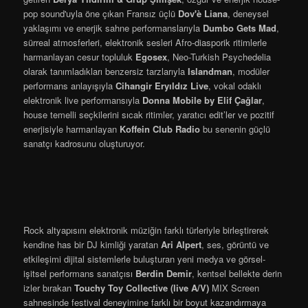
pop sound'uyla öne çıkan Fransız üçlü
Dov'è Liana
, deneysel
yaklaşımı ve enerjik sahne performanslarıyla
Dumbo Gets Mad
,
sürreal atmosferleri, elektronik sesleri Afro-diasporik ritimlerle
harmanlayan cesur topluluk
Egosex
, Neo-Turkish Psychedelia
olarak tanımladıkları benzersiz tarzlarıyla
Islandman
, modüler
performans anlayışıyla
Cihangir Eryıldız Live
, vokal odaklı
elektronik live performansıyla
Donna Mobile by Elif Çağlar
,
house temelli seçkilerini sıcak ritimler, yaratıcı edit’ler ve pozitif
enerjisiyle harmanlayan
Koffein Club Radio
bu senenin güçlü
sanatçı kadrosunu oluşturuyor.
Rock altyapısını elektronik müziğin farklı türleriyle birleştirerek
kendine has bir DJ kimliği yaratan
Ari Alpert
, ses, görüntü ve
etkileşimi dijital sistemlerle buluşturan yeni medya ve görsel-
işitsel performans sanatçısı
Berdin Demir
, kentsel bellekte derin
izler bırakan
Touchy Toy Collective (live A/V)
MIX Screen
sahnesinde festival deneyimine farklı bir boyut kazandırmaya