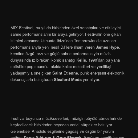
MIX Festival, bu yıl da birbirinden özel sanatçıları ve etkileyici
sahne performanslarını bir araya getiriyor. Festivalin öne çıkan
isimleri arasında Ushuaïa Ibiza’dan Tomorrowland’e uzanan
performanslarıyla yeni nesil DJ’lere ilham veren
James Hype
,
kendine özgü tarzı ve güçlü sahne performansıyla müzik
dünyasında iz bırakan ikonik sanatçı
Kelis
, 1990’dan bu yana
sofistike pop sound’u, akılda kalıcı melodileri ve yenilikçi
yaklaşımıyla öne çıkan
Saint Etienne
, punk enerjisini elektronik
dokunuşlarla buluşturan
Sleaford Mods
yer alıyor.
Festival boyunca müzikseverleri, müziğin büyülü atmosferinde
keşfedilecek birbirinden heyecan verici sürprizler bekliyor.
Geleneksel Anadolu ezgilerine çağdaş ve özgün bir yorum
getiren
Derya Yıldırım & Grup Şimşek
, özgür ve enerjik house-