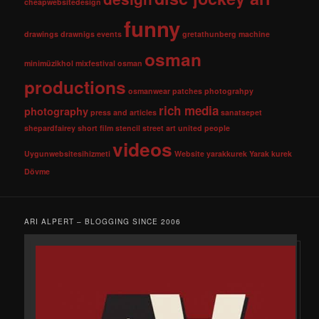
cheapwebsitedesign
funny
drawings
drawnigs
events
gretathunberg
machine
osman
minimüzikhol
mixfestival
osman
productions
osmanwear
patches
photograhpy
rich media
photography
press and articles
sanatsepet
shepardfairey
short film
stencil
street art
united people
videos
Uygunwebsitesihizmeti
Website
yarakkurek
Yarak kurek
Dövme
ARI ALPERT – BLOGGING SINCE 2006