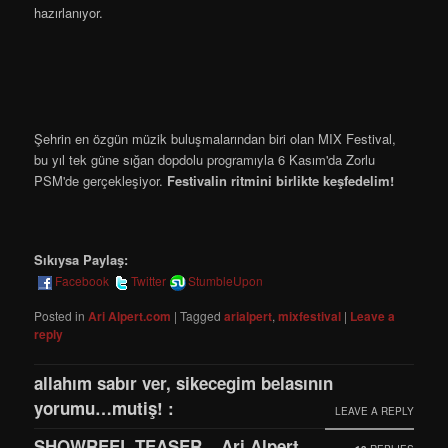
hazırlanıyor.
Şehrin en özgün müzik buluşmalarından biri olan MIX Festival,
bu yıl tek güne sığan dopdolu programıyla 6 Kasım'da Zorlu
PSM'de gerçekleşiyor.
Festivalin ritmini birlikte keşfedelim!
Sıkıysa Paylaş:
Facebook
Twitter
StumbleUpon
Posted in
Ari Alpert.com
|
Tagged
arialpert
,
mixfestival
|
Leave a
reply
allahım sabır ver, sikecegim belasının
yorumu…mutiş! :
LEAVE A REPLY
SHOWREEL TEASER – Ari Alpert