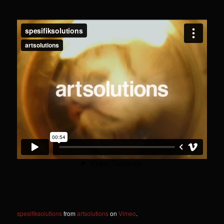
spesifiksolutions
from
artsolutions
on
Vimeo
.