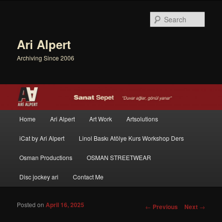
Sear
Ari Alpert
Archiving Since 2006
Main menu
Home
Ari Alpert
Art Work
Artsolutions
Skip to primary content
Skip to secondary content
iCat by Ari Alpert
Linol Baskı Atölye Kurs Workshop Ders
Osman Productions
OSMAN STREETWEAR
Disc jockey ari
Contact Me
Posted on
April 16, 2025
Post navigation
←
Previous
Next
→