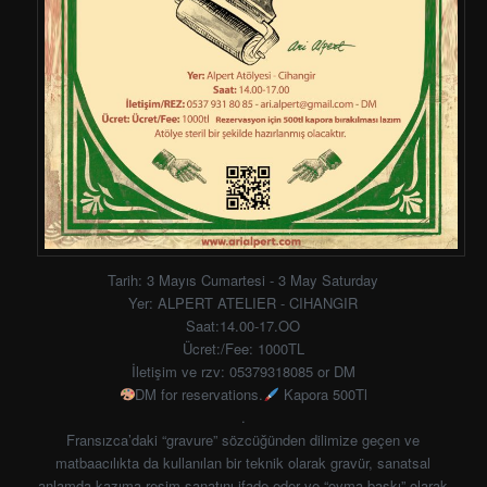
Tarih: 3 Mayıs Cumartesi - 3 May Saturday
Yer: ALPERT ATELIER - CIHANGIR
Saat:14.00-17.OO
Ücret:/Fee: 1000TL
İletişim ve rzv: 05379318085 or DM
DM for reservations.
Kapora 500Tl
.
Fransızca’daki “gravure” sözcüğünden dilimize geçen ve
matbaacılıkta da kullanılan bir teknik olarak gravür, sanatsal
anlamda kazıma resim sanatını ifade eder ve “oyma baskı” olarak