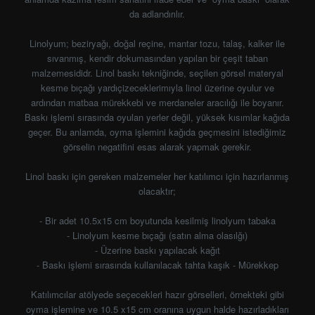
da adlandırılır.
Linolyum; beziryağı, doğal reçine, mantar tozu, talaş, kalker ile
sıvanmış, kendir dokumasından yapılan bir çeşit taban
malzemesididr. Linol baskı tekniğinde, seçilen görsel materyal
kesme bıçağı yardıçizeceklerimıyla linol üzerine oyulur ve
ardından matbaa mürekkebi ve merdaneler aracılığı ile boyanır.
Baskı işlemi sırasında oyulan yerler değil, yüksek kısımlar kağıda
geçer. Bu anlamda, oyma işlemini kağıda geçmesini istediğimiz
görselin negatifini esas alarak yapmak gerekir.
Linol baskı için gereken malzemeler her katılımcı için hazırlanmış
olacaktır;
- Bir adet 10.5x15 cm boyutunda kesilmiş linolyum tabaka
- Linolyum kesme bıçağı (satın alma olasılğı)
- Üzerine baskı yapılacak kağıt
- Baskı işlemi sırasında kullanılacak tahta kaşık - Mürekkep
Katılımcılar atölyede seçecekleri hazır görselleri, örnekteki gibi
oyma işlemine ve 10.5 x15 cm oranına uygun halde hazırladıkları