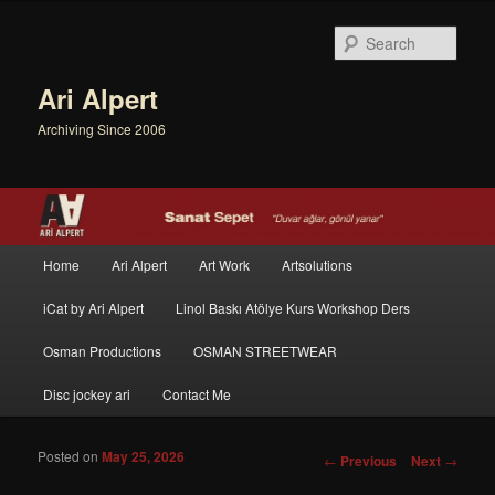
Sear
Ari Alpert
Archiving Since 2006
Main menu
Home
Ari Alpert
Art Work
Artsolutions
Skip to primary content
Skip to secondary content
iCat by Ari Alpert
Linol Baskı Atölye Kurs Workshop Ders
Osman Productions
OSMAN STREETWEAR
Disc jockey ari
Contact Me
Posted on
May 25, 2026
Post navigation
←
Previous
Next
→