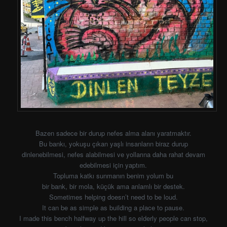
Bazen sadece bir durup nefes alma alanı yaratmaktır.
Bu bankı, yokuşu çıkan yaşlı insanların biraz durup
dinlenebilmesi, nefes alabilmesi ve yollarına daha rahat devam
edebilmesi için yaptım.
Topluma katkı sunmanın benim yolum bu
bir bank, bir mola, küçük ama anlamlı bir destek.
Sometimes helping doesn’t need to be loud.
It can be as simple as building a place to pause.
I made this bench halfway up the hill so elderly people can stop,