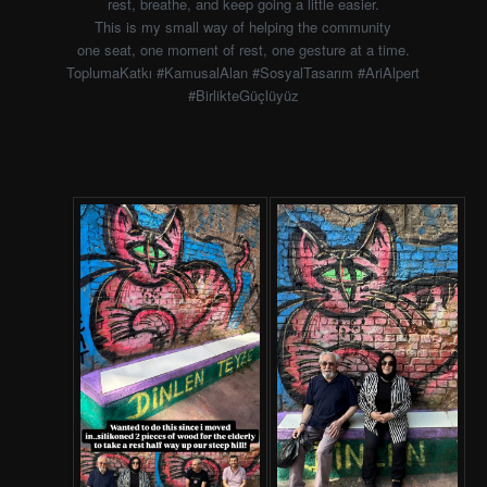
rest, breathe, and keep going a little easier.
This is my small way of helping the community
one seat, one moment of rest, one gesture at a time.
ToplumaKatkı #KamusalAlan #SosyalTasarım #AriAlpert
#BirlikteGüçlüyüz